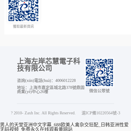
獲取最新資訊
上海左岸芯慧電子科
技有限公司
咨詢(xún)電話(huà)：4006012228
地址：上海市嘉定區城北路378號鼎固
微信公眾號
商業(yè)中心26樓
? 2010-
Zaxh Inc. All Rights Reserved.
滬ICP備10220564號-3
男人的天堂亚洲中文字幕_688欧美人禽杂交狂配_日韩亚洲性爱
无码视频_免费永久在线观看黄网站