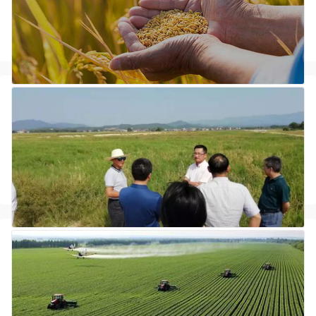
顆顆飽滿(mǎn)。 這背后，是嘉定數字農業(yè)的加
持。 馬陸葡萄主題公園高級農藝師王素青從事葡萄種植多
年，她介紹說(shuō)，公園里有150畝連棟大
棚，每個(gè)大棚都安裝了電磁閥、卷膜器等...
2021-09-28 13:11
左岸芯慧：闖入“一帶一路”的黑馬
“沒(méi)想到，我們的產(chǎn)品、理念能走出國門
(mén)，在一帶一路國家打開(kāi)市場(chǎng)?！
碑斪蟀缎净鄣玫揭陨杏⒎颇岬螦輪投資時(shí)，董事長(cháng)
張波并沒(méi)有預料到。 上海左岸芯慧電子科技有限公
司(以下簡(jiǎn)稱(chēng)左岸芯慧)位于菊園新區，是一
家致力于提供農業(yè)全產(chǎn)業(yè)鏈智慧服務(wù)的高新技術
(shù)企業(yè)。去年起，公司陸續...
2020-04-22 08:54
省水投集團黨委副書(shū)記、總經(jīng)理喻小
平到永修等三地調研集團農旅項目
為鞏固“不忘初心、牢記使命”主題教育成果，著(zhù)力破解
工作中存在的困難問(wèn)題，9月17日至18
日，省水投集團黨委副書(shū)記、總經(jīng)
理喻小平赴永修、彭澤、共青城三地考察農旅項