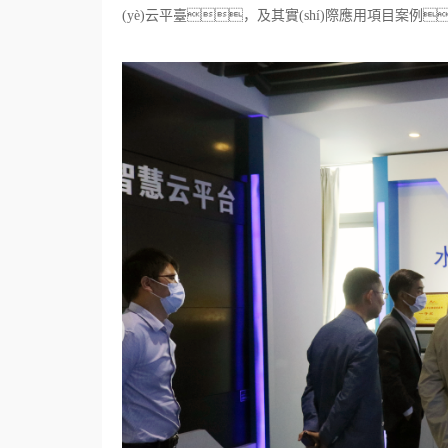
(yè)云平臺，及其實(shí)際應用項目案例