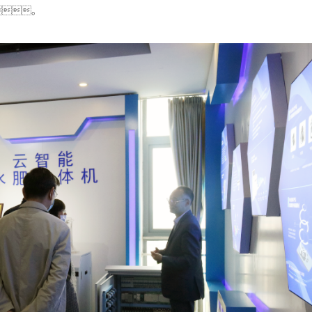
。